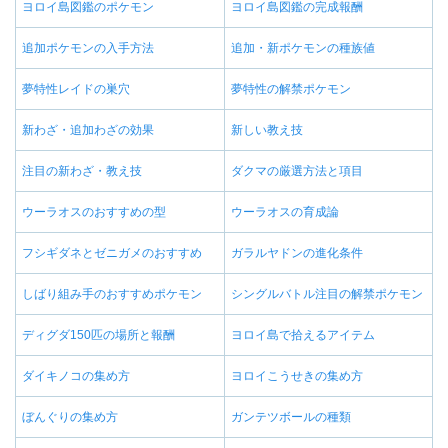
ヨロイ島図鑑のポケモン
ヨロイ島図鑑の完成報酬
追加ポケモンの入手方法
追加・新ポケモンの種族値
夢特性レイドの巣穴
夢特性の解禁ポケモン
新わざ・追加わざの効果
新しい教え技
注目の新わざ・教え技
ダクマの厳選方法と項目
ウーラオスのおすすめの型
ウーラオスの育成論
フシギダネとゼニガメのおすすめ
ガラルヤドンの進化条件
しばり組み手のおすすめポケモン
シングルバトル注目の解禁ポケモン
ディグダ150匹の場所と報酬
ヨロイ島で拾えるアイテム
ダイキノコの集め方
ヨロイこうせきの集め方
ぼんぐりの集め方
ガンテツボールの種類