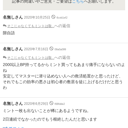
記事の間違いやご意見・ご要望は
こちら
へお願いします。
名無しさん
2020年10月25日
6ceb1ef2
への返信
そこじゃなくてもミントは取...
隙自語
名無しさん
2020年7月16日
09a0a099
への返信
そこじゃなくてもミントは取...
2000以上BP持ってるからミント買ってもあまり痛手にならないのよ
ね
安定してマスターに潜り込めない人への救済処置かと思ったけど、
それでもこの効率の悪さは初心者の敷居を徒に上げるだけだと思う
わ
名無しさん
2020年6月29日
f68fdde2
ミント一枚も出ないことが稀にあるようですね。
2日連続でなかったのでもう根絶したんだと思います