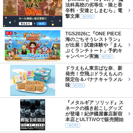
法科高校の劣等生・狼と香
辛料・安達としまむら」電
撃文庫
TGS2026に『ONE PIECE
海のごちそうレストラン』
が出展！試遊体験や「まん
ぷくランチトート」予約キ
ャンペーン実施
ドラえもん東京ばな奈、新
発売！空飛ぶドラえもんの
限定缶＆バナナキャラメル
味
『メタルギア ソリッド』ス
ネークの描き起こしグッズ
が登場！紀伊國屋書店新宿
本店とULTTiVOで販売開始