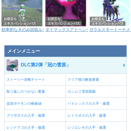
お役立ち
お役立ち
お役立ち
エキスパンションパス
エキスパンションパス
エキスパンションパス
効率的なきのみ回収ルート｜DLC冠の雪原
ダイマックスアドベンチャーの効率的な周回方
ガラルスタートーナメ
メインメニュー
DLC第2弾「冠の雪原」
ストーリー攻略チャート
クリア後の解放要素
取り返しのつかない要素
カンムリ雪原図鑑
追加ポケモンの種族値
バドレックスの入手・厳選
ブリザポスの入手・厳選
レイスポスの入手・厳選
レジドラゴの入手・厳選
レジエレキの入手・厳選