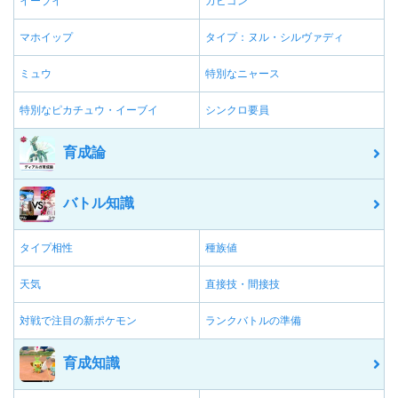
イーブイ
カビゴン
マホイップ
タイプ：ヌル・シルヴァディ
ミュウ
特別なニャース
特別なピカチュウ・イーブイ
シンクロ要員
育成論
バトル知識
タイプ相性
種族値
天気
直接技・間接技
対戦で注目の新ポケモン
ランクバトルの準備
育成知識