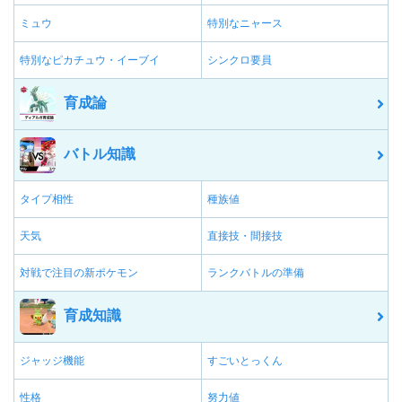
ミュウ
特別なニャース
特別なピカチュウ・イーブイ
シンクロ要員
育成論
バトル知識
タイプ相性
種族値
天気
直接技・間接技
対戦で注目の新ポケモン
ランクバトルの準備
育成知識
ジャッジ機能
すごいとっくん
性格
努力値