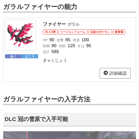
ガラルファイヤーの能力
ファイヤー
ガラル
DLC2弾
リージョンフォーム
伝説のポケモン
新登場
90
85
100
HP
攻撃
特攻
90
125
95
防御
特防
すば
585
合計
あく
ひこう
ぎゃくじょう
詳細確認
ガラルファイヤーの入手方法
DLC 冠の雪原で入手可能