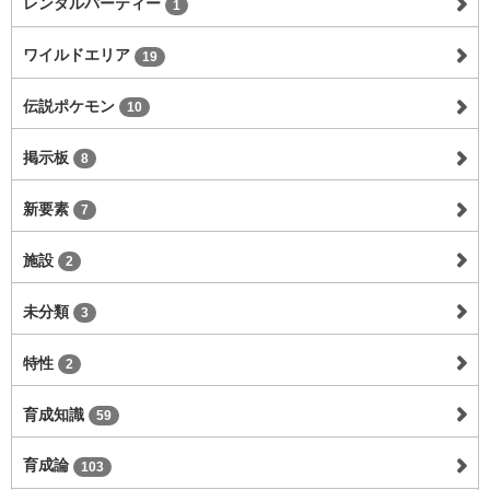
レンタルパーティー
1
ワイルドエリア
19
伝説ポケモン
10
掲示板
8
新要素
7
施設
2
未分類
3
特性
2
育成知識
59
育成論
103