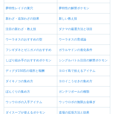
夢特性レイドの巣穴
夢特性の解禁ポケモン
新わざ・追加わざの効果
新しい教え技
注目の新わざ・教え技
ダクマの厳選方法と項目
ウーラオスのおすすめの型
ウーラオスの育成論
フシギダネとゼニガメのおすすめ
ガラルヤドンの進化条件
しばり組み手のおすすめポケモン
シングルバトル注目の解禁ポケモン
ディグダ150匹の場所と報酬
ヨロイ島で拾えるアイテム
ダイキノコの集め方
ヨロイこうせきの集め方
ぼんぐりの集め方
ガンテツボールの種類
ウッウロボの入手アイテム
ウッウロボの無限お金稼ぎ
ダイスープが使えるポケモン
道場の拡張方法と効果