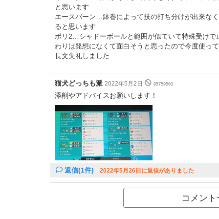
と思います
エースバーン…鉢巻によって技の打ち分けが出来なく
ると思います
ポリ2…シャドーボールと範囲が似ていて特殊受けで
わりは発想になくて面白そうと思ったので今度使って
長文失礼しました
猫犬どっちも派
2022年5月2日
95759560
添削やアドバイスお願いします！
返信(1件)
2022年5月26日に返信がありました
コメント一