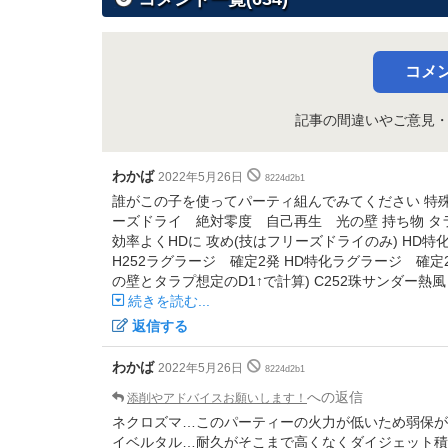
コメ
記事の間違いやご意見
わかば
2022年5月26日
8224d2b1
誰がこの子を使ってパーティ組んでみてください 特殊受けフリー
ーズドライ 絶対零度 自己再生 光の壁 持ち物 タラプの
効率よくHDに 攻め(技はフリーズドライのみ) HD特
H252ラグラージ 確定2発 HD特化ラグラージ 確定
の壁とタラプ想定のD1↑で計算) C252珠サンダー熱風 
続きを読む...
返信する
わかば
2022年5月26日
8224d2b1
への返信
添削やアドバイスお願いします！
ネクロズマ…このパーティーの火力が低いため弱保が
イベルタル…耐久がそこまで高くなくダイジェット積