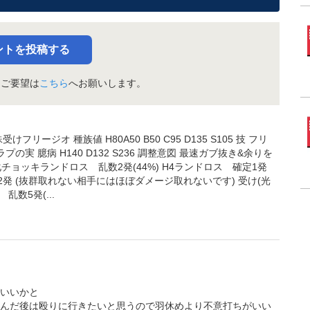
ントを投稿する
・ご要望は
こちら
へお願いします。
ジオ 種族値 H80A50 B50 C95 D135 S105 技 フリ
実 臆病 H140 D132 S236 調整意図 最速ガブ抜き&余りを
化チョッキランドロス 乱数2発(44%) H4ランドロス 確定1発
2発 (抜群取れない相手にはほぼダメージ取れないです) 受け(光
乱数5発(...
いいかと
んだ後は殴りに行きたいと思うので羽休めより不意打ちがいい