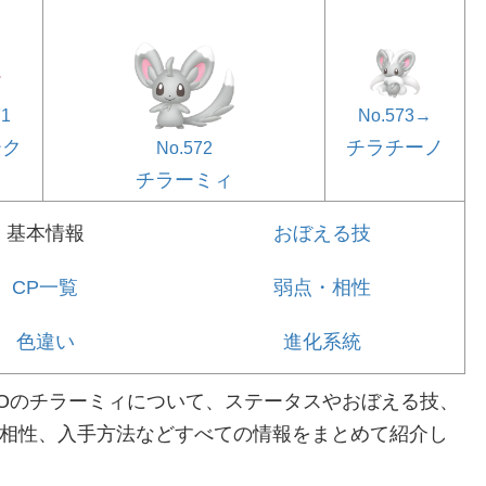
71
No.573→
ーク
チラチーノ
No.572
チラーミィ
基本情報
おぼえる技
CP一覧
弱点・相性
色違い
進化系統
Oのチラーミィについて、ステータスやおぼえる技、
相性、入手方法などすべての情報をまとめて紹介し