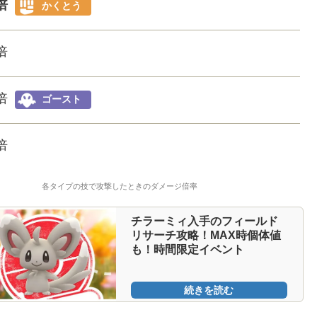
6倍
かくとう
5倍
1倍
ゴースト
4倍
各タイプの技で攻撃したときのダメージ倍率
チラーミィ入手のフィールド
リサーチ攻略！MAX時個体値
も！時間限定イベント
続きを読む