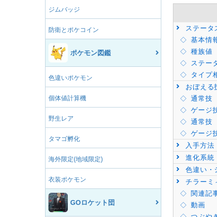
ジムバッジ
ステータ
防衛とポケコイン
基本情
種族値
ポケモン図鑑
ステー
タイプ
色違いポケモン
おぼえる
個体値計算機
通常技
ゲージ
野生レア
通常技
ゲージ
タマゴ孵化
入手方法
進化系統
海外限定(地域限定)
色違い・
衣装ポケモン
チラーミ
関連記
GOロケット団
動画
つぶや