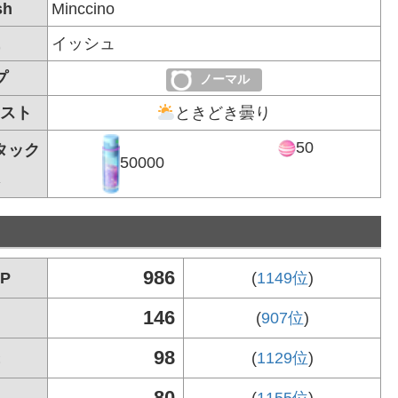
sh
Minccino
イッシュ
プ
ノーマル
スト
ときどき曇り
50
タック
50000
986
P
(
1149位
)
146
(
907位
)
98
(
1129位
)
80