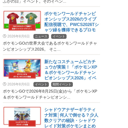
ふかの日」イベント。そのイベン...
ポケモンワールドチャンピ
オンシップス2026のライブ
配信視聴で、PWCS2026Tシ
ャツ緑を獲得できるプロモ
ーションコードが配布！
2026年8月6日
ニュース
イベント
ポケモンGOの世界大会であるポケモンワールドチャ
ンピオンシップス2026。 そこ...
新たなコスチュームピカチ
ュウが実装！「ポケモンXP
＆ポケモンワールドチャン
ピオンシップス2026」イベ
ント開催！
2026年8月6日
イベント
期間イベント
ポケモンGOで2026年8月25日(金)から「ポケモンXP
＆ポケモンワールドチャンピオンシ...
シャドウアナザーギラティ
ナ対策│何人で倒せる？少人
数クリアの秘訣・シャドウ
レイド対策ポケモンまとめ