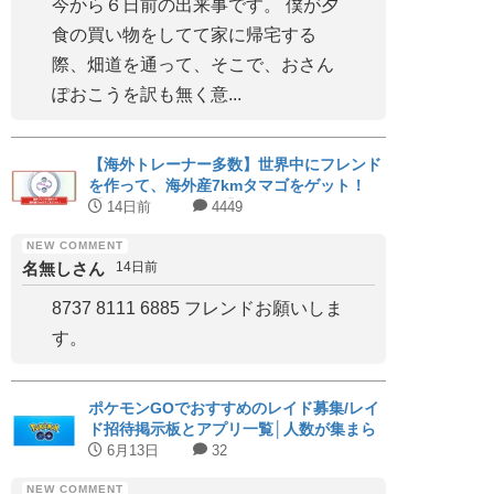
今から６日前の出来事です。 僕が夕
食の買い物をしてて家に帰宅する
際、畑道を通って、そこで、おさん
ぽおこうを訳も無く意...
【海外トレーナー多数】世界中にフレンド
を作って、海外産7kmタマゴをゲット！
【海外フレンド専用】
14日前
4449
名無しさん
14日前
8737 8111 6885 フレンドお願いしま
す。
ポケモンGOでおすすめのレイド募集/レイ
ド招待掲示板とアプリ一覧│人数が集まら
ない時は？
6月13日
32