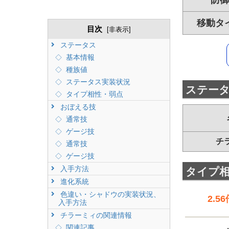
防御
移動タ
目次
[
非表示
]
ステータス
基本情報
種族値
ステータス実装状況
ステー
タイプ相性・弱点
おぼえる技
通常技
ゲージ技
チ
通常技
ゲージ技
入手方法
タイプ
進化系統
色違い・シャドウの実装状況、
2.5
入手方法
チラーミィの関連情報
関連記事