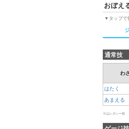
おぼえ
▼タップで
通常技
わ
はたく
あまえる
※はレガシー技
ゲージ