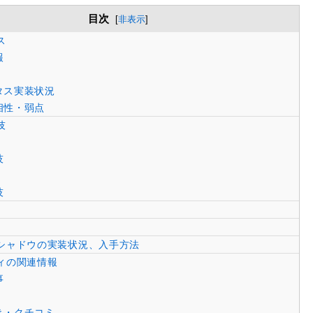
目次
[
非表示
]
ス
報
タス実装状況
相性・弱点
技
技
技
シャドウの実装状況、入手方法
ィの関連情報
事
き・クチコミ