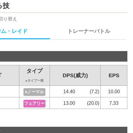
る技
切り替え
ジム・レイド
トレーナーバトル
通常技
タイプ
タイプ
ざ
わざ
DPS(威力)
EPS
DPT(威力
●タイプ一致
●タイプ一致
はたく
14.40
(7.2)
10.00
2.40
●ノーマル
●ノーマル
あまえる
13.00
(20.0)
7.33
4.00
フェアリー
フェアリー
※はレガシー技
技
ゲージ技