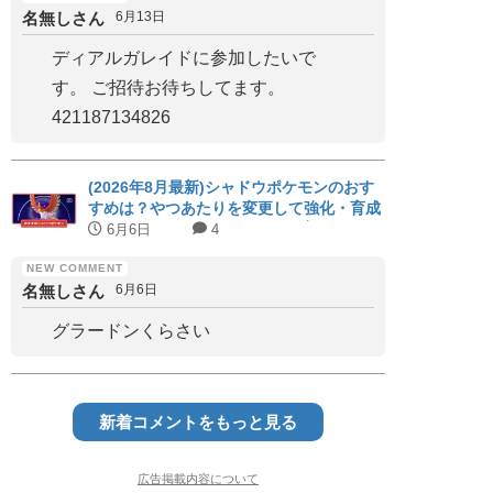
名無しさん
6月13日
ディアルガレイドに参加したいで
す。 ご招待お待ちしてます。
421187134826
(2026年8月最新)シャドウポケモンのおす
すめは？やつあたりを変更して強化・育成
すべきシャドウポケモンまとめ│次回やつ
6月6日
4
あたりを消すイベントはいつ？
)
EPT
名無しさん
6月6日
グラードンくらさい
(4.8)
2.00
(12.0)
2.00
新着コメントをもっと見る
広告掲載内容について