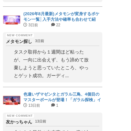
(2026年8月最新)メタモンが変身するポケ
モン一覧│入手方法や確率も合わせて紹
介！
3日前
22
メタモン探し
3日前
タスク取得から１週間ほど粘った
が、一向に出会えず、もう諦めて放
棄しようと思っていたところ、やっ
とゲット成功。ガーディ...
色違いザマゼンタとガラル三鳥、4個目の
マスターボールが登場！「ガラル探検」イ
ベント開催
13日前
1
友かっちゃん
13日前