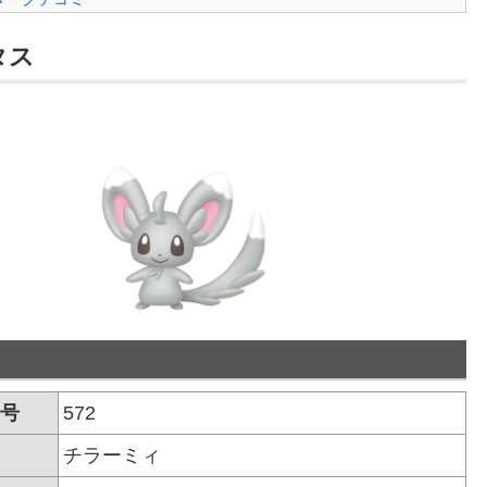
タス
号
572
チラーミィ