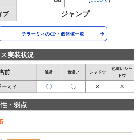
(
1155位
)
ジャンプ
イプ
チラーミィのCP・個体値一覧
タス実装状況
色違いシャ
名前
通常
色違い
シャドウ
ドウ
◯
◯
✕
✕
ラーミィ
相性・弱点
6倍