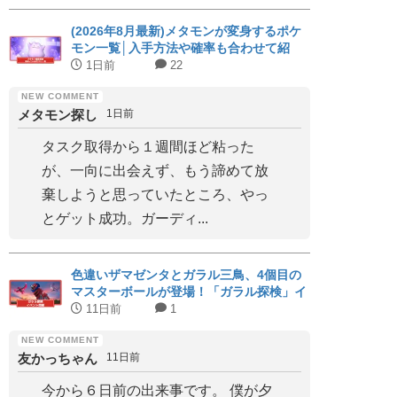
(2026年8月最新)メタモンが変身するポケ
モン一覧│入手方法や確率も合わせて紹
介！
1日前
22
メタモン探し
1日前
タスク取得から１週間ほど粘った
が、一向に出会えず、もう諦めて放
棄しようと思っていたところ、やっ
とゲット成功。ガーディ...
色違いザマゼンタとガラル三鳥、4個目の
マスターボールが登場！「ガラル探検」イ
ベント開催
11日前
1
友かっちゃん
11日前
今から６日前の出来事です。 僕が夕