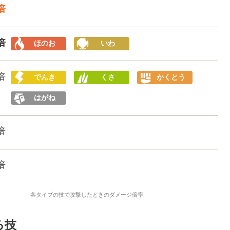
6倍
6倍
ほのお
いわ
5倍
でんき
くさ
かくとう
はがね
1倍
4倍
各タイプの技で攻撃したときのダメージ倍率
る技