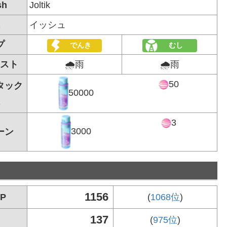
sh
Joltik
イッシュ
プ
でんき
むし
スト
🌧雨
🌧雨
50
タック
50000
3
3000
ーン
1156
P
(
1068位
)
137
(
975位
)