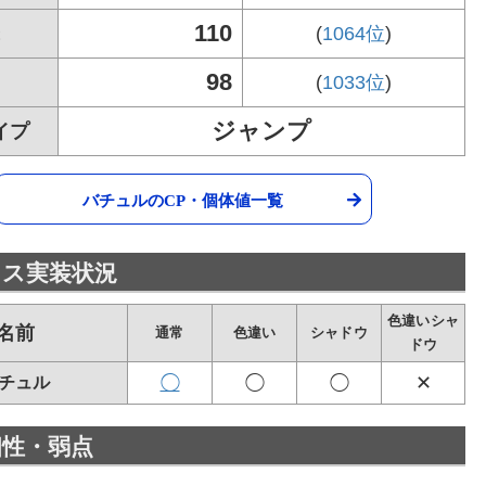
110
(
1064位
)
98
(
1033位
)
ジャンプ
イプ
バチュルのCP・個体値一覧
タス実装状況
色違いシャ
名前
通常
色違い
シャドウ
ドウ
◯
◯
◯
✕
チュル
相性・弱点