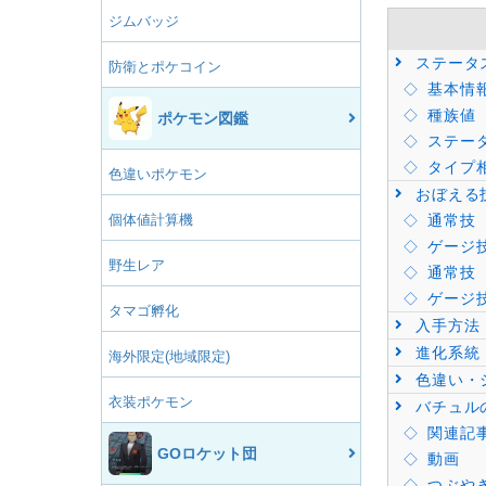
ジムバッジ
ステータ
防衛とポケコイン
基本情
種族値
ポケモン図鑑
ステー
タイプ
色違いポケモン
おぼえる
個体値計算機
通常技
ゲージ
野生レア
通常技
ゲージ
タマゴ孵化
入手方法
進化系統
海外限定(地域限定)
色違い・
衣装ポケモン
バチュル
関連記
GOロケット団
動画
つぶや