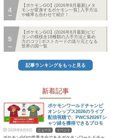
【ポケモンGO】(2026年8月最新)メタ
モンが変身するポケモン一覧│入手方法
や確率も合わせて紹介！
【ポケモンGO】(2026年8月最新)ビビ
ヨンの模様全18種類の入手方法と集め
方のコツ│ポストカードの送り元となる
世界の国一覧
記事ランキングをもっと見る
新着記事
ポケモンワールドチャンピ
オンシップス2026のライブ
配信視聴で、PWCS2026Tシ
ャツ緑を獲得できるプロモ
ーションコードが配布！
2026年8月6日
ニュース
イベント
ポケモンGOの世界大会であるポケモンワールドチャ