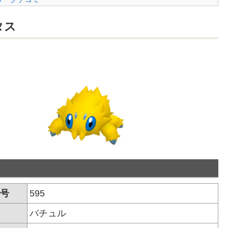
タス
号
595
バチュル