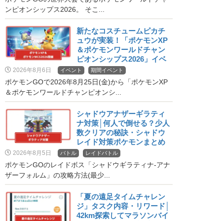
ンピオンシップス2026。 そこ...
新たなコスチュームピカチ
ュウが実装！「ポケモンXP
＆ポケモンワールドチャン
ピオンシップス2026」イベ
ント開催！
2026年8月6日
イベント
期間イベント
ポケモンGOで2026年8月25日(金)から「ポケモンXP
＆ポケモンワールドチャンピオンシ...
シャドウアナザーギラティ
ナ対策│何人で倒せる？少人
数クリアの秘訣・シャドウ
レイド対策ポケモンまとめ
2026年8月5日
バトル
レイドバトル
ポケモンGOのレイドボス「シャドウギラティナ-アナ
ザーフォルム」の攻略方法(最少...
「夏の遠足タイムチャレン
ジ」タスク内容・リワード│
42km探索してマラソンバイ