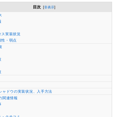
目次
[
非表示
]
ス
報
タス実装状況
相性・弱点
技
技
技
シャドウの実装状況、入手方法
の関連情報
事
き・クチコミ