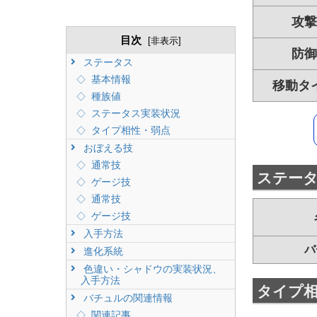
攻撃
目次
[
非表示
]
防御
ステータス
基本情報
移動タ
種族値
ステータス実装状況
タイプ相性・弱点
おぼえる技
通常技
ステー
ゲージ技
通常技
ゲージ技
入手方法
バ
進化系統
色違い・シャドウの実装状況、
入手方法
タイプ
バチュルの関連情報
関連記事