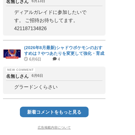
名無しさん
6月13日
ディアルガレイドに参加したいで
す。 ご招待お待ちしてます。
421187134826
(2026年8月最新)シャドウポケモンのおす
すめは？やつあたりを変更して強化・育成
すべきシャドウポケモンまとめ│次回やつ
6月6日
4
あたりを消すイベントはいつ？
)
EPT
名無しさん
6月6日
(8.0)
3.00
グラードンくらさい
(6.0)
3.00
新着コメントをもっと見る
広告掲載内容について