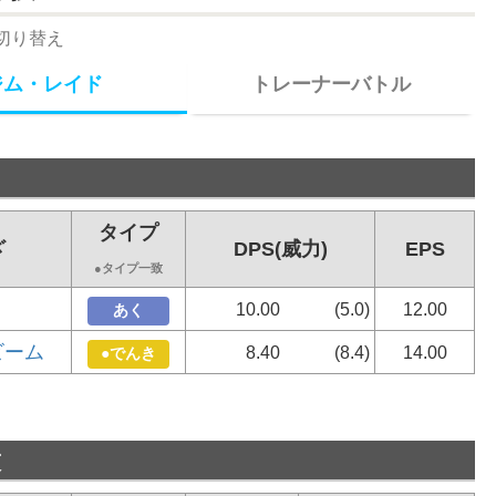
切り替え
ジム・レイド
トレーナーバトル
通常技
タイプ
タイプ
ざ
わざ
DPS(威力)
EPS
DPT(威力
●タイプ一致
●タイプ一致
ふいうち
10.00
(5.0)
12.00
4.00
あく
あく
ビーム
チャージビーム
8.40
(8.4)
14.00
1.20
●でんき
●でんき
※はレガシー技
技
ゲージ技