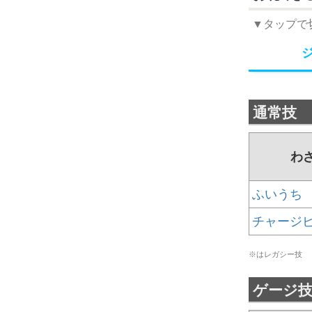
▼タップで
通常技
わ
ふいうち
チャージ
※はレガシー技
ゲージ