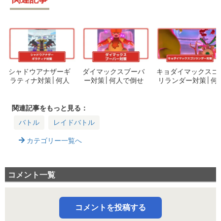
シャドウアナザーギ
ダイマックスブーバ
キョダイマックスゴ
ラティナ対策│何人
ー対策│何人で倒せ
リランダー対策│何
で倒せる？少人数ク
る？ソロクリアの秘
人いれば倒せる？強
リアの秘訣・シャド
訣とおすすめのポケ
すぎて無理！勝てな
ウレイド対策ポケモ
モンまとめ
い、倒せない時の対
関連記事をもっと見る：
ンまとめ
処法！登場期間いつ
バトル
レイドバトル
からいつまで？
カテゴリー一覧へ
コメント一覧
コメントを投稿する