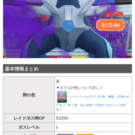
基本情報まとめ
黒
▼タマゴの色について詳しく
卵の色
レイドバトルのタマゴの色・種類、中身のポ
ケモン一覧｜青、赤も追加！中身やメガレイドは何
色？
レイドボス時CP
53394
ボスレベル
5