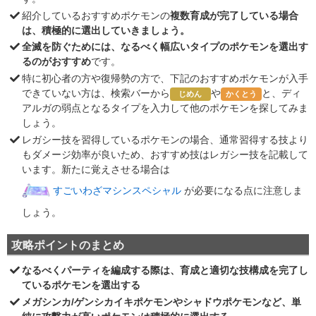
紹介しているおすすめポケモンの
複数育成が完了している場合
は、積極的に選出していきましょう。
全滅を防ぐためには、なるべく幅広いタイプのポケモンを選出す
るのがおすすめ
です。
特に初心者の方や復帰勢の方で、下記のおすすめポケモンが入手
できていない方は、検索バーから
や
と、ディ
じめん
かくとう
アルガの弱点となるタイプを入力して他のポケモンを探してみま
しょう。
レガシー技を習得しているポケモンの場合、通常習得する技より
もダメージ効率が良いため、おすすめ技はレガシー技を記載して
います。新たに覚えさせる場合は
すごいわざマシンスペシャル
が必要になる点に注意しま
しょう。
攻略ポイントのまとめ
なるべくパーティを編成する際は、育成と適切な技構成を完了し
ているポケモンを選出する
メガシンカ/ゲンシカイキポケモンやシャドウポケモンなど、単