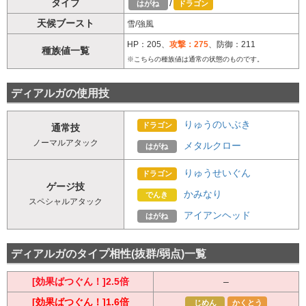
タイプ
/
はがね
ドラゴン
天候ブースト
雪/強風
HP：205、
攻撃：275
、防御：211
種族値一覧
※こちらの種族値は通常の状態のものです。
ディアルガの使用技
りゅうのいぶき
ドラゴン
通常技
ノーマルアタック
メタルクロー
はがね
りゅうせいぐん
ドラゴン
ゲージ技
かみなり
でんき
スペシャルアタック
アイアンヘッド
はがね
ディアルガのタイプ相性(抜群/弱点)一覧
[効果ばつぐん！]2.5倍
–
[効果ばつぐん！]1.6倍
じめん
かくとう