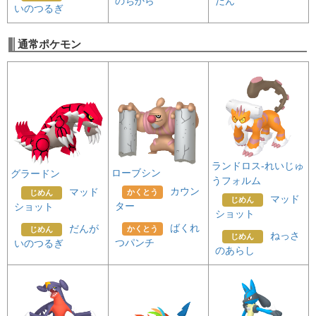
のちから
だん
いのつるぎ
通常ポケモン
ランドロス-れいじゅ
ローブシン
グラードン
うフォルム
カウン
マッド
かくとう
じめん
マッド
じめん
ター
ショット
ショット
ばくれ
だんが
かくとう
じめん
ねっさ
じめん
つパンチ
いのつるぎ
のあらし