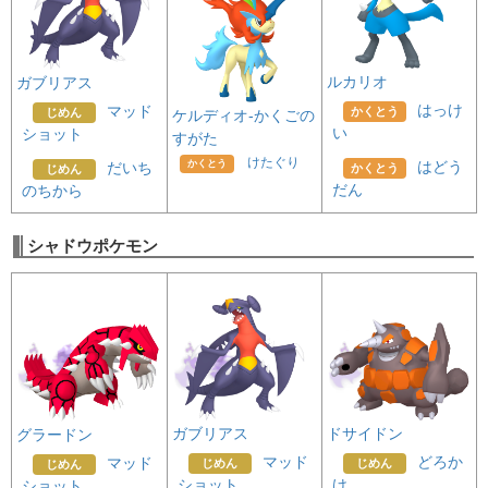
ルカリオ
ガブリアス
はっけ
マッド
かくとう
じめん
ケルディオ-かくごの
い
ショット
すがた
けたぐり
かくとう
はどう
だいち
かくとう
じめん
だん
のちから
シャドウポケモン
ガブリアス
ドサイドン
グラードン
マッド
どろか
マッド
じめん
じめん
じめん
ショット
け
ショット