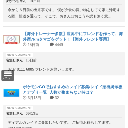
友かっちゃん
14日前
今から６日前の出来事です。 僕が夕食の買い物をしてて家に帰宅す
る際、畑道を通って、そこで、おさんぽおこうを訳も無く意...
【海外トレーナー多数】世界中にフレンドを作って、海
外産7kmタマゴをゲット！【海外フレンド専用】
15日前
4449
名無しさん
15日前
8737 8111 6885 フレンドお願いします。
メニュー
ポケモンGOでおすすめのレイド募集/レイド招待掲示板
とアプリ一覧│人数が集まらない時は？
6月13日
32
名無しさん
6月13日
ディアルガレイドに参加したいです。 ご招待お待ちしてます。