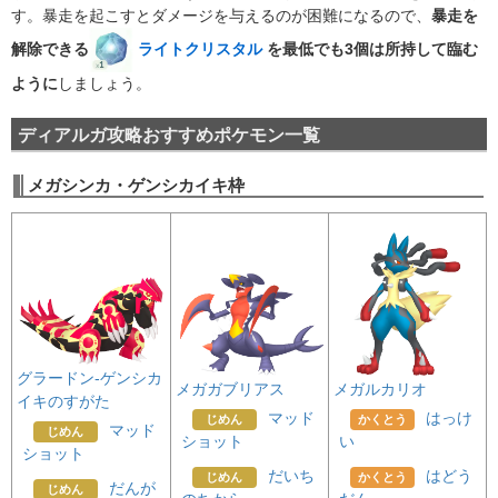
す。暴走を起こすとダメージを与えるのが困難になるので、
暴走を
解除できる
ライトクリスタル
を最低でも3個は所持して臨む
ように
しましょう。
ディアルガ攻略おすすめポケモン一覧
メガシンカ・ゲンシカイキ枠
グラードン-ゲンシカ
メガガブリアス
メガルカリオ
イキのすがた
マッド
はっけ
じめん
かくとう
マッド
じめん
ショット
い
ショット
だいち
はどう
じめん
かくとう
だんが
じめん