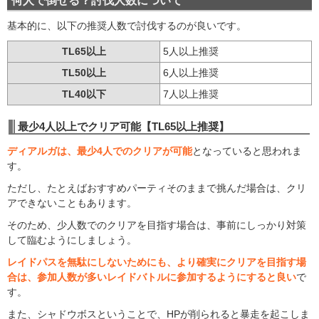
何人で倒せる？討伐人数について
基本的に、以下の推奨人数で討伐するのが良いです。
TL65以上
5人以上推奨
TL50以上
6人以上推奨
TL40以下
7人以上推奨
最少4人以上でクリア可能【TL65以上推奨】
ディアルガは、最少4人でのクリアが可能
となっていると思われま
す。
ただし、たとえばおすすめパーティそのままで挑んだ場合は、クリ
アできないこともあります。
そのため、少人数でのクリアを目指す場合は、事前にしっかり対策
して臨むようにしましょう。
レイドパスを無駄にしないためにも、より確実にクリアを目指す場
合は、参加人数が多いレイドバトルに参加するようにすると良い
で
す。
また、シャドウボスということで、HPが削られると暴走を起こしま