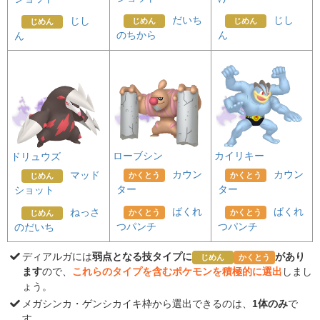
だいち
じし
じし
じめん
じめん
じめん
のちから
ん
ん
ローブシン
カイリキー
ドリュウズ
カウン
カウン
マッド
かくとう
かくとう
じめん
ター
ター
ショット
ばくれ
ばくれ
ねっさ
かくとう
かくとう
じめん
つパンチ
つパンチ
のだいち
ディアルガには
弱点となる技タイプに
があり
じめん
かくとう
ます
ので、
これらのタイプを含むポケモンを積極的に選出
しまし
ょう。
メガシンカ・ゲンシカイキ枠から選出できるのは、
1体のみ
で
す。