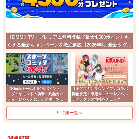
【DMM】TV・プレミアム無料登録で最大4,500ポイントも
らえる最新キャンペーンを徹底解説【2026年8月最新タダポ
チ】
【Kindleセール】50％ポイント
【まどマギ】ラウンドワンコラボ
「ダイヤモンドの功罪・灼熱カバ
開催決定！限定メニューやノベル
ディ・ひゃくえむ。」スポーツコ
ティ、グッズ情報をチェック
ミック
特集一覧へ
関連記事