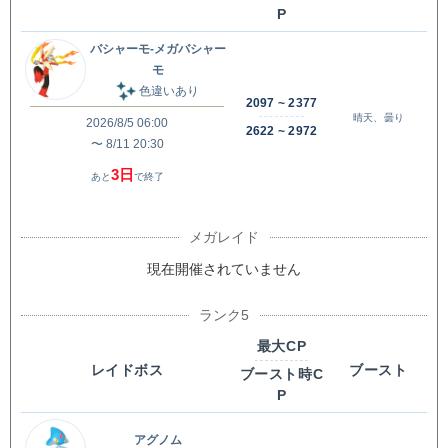
P
バシャーモ-メガバシャー
モ
色違いあり
2097 ~ 2377
晴天、曇り
2026/8/5 06:00
2622 ~ 2972
〜 8/11 20:30
3日
あと
で終了
現在開催されていません
最大CP
レイドボス
ブースト
ブースト時C
P
アグノム