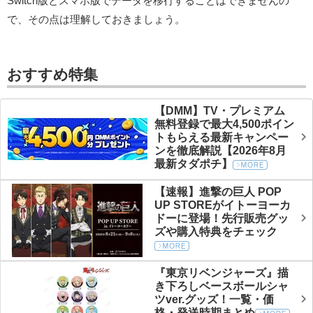
Switch版とスマホ版でデータを移行することはできませんの
で、その点は理解しておきましょう。
おすすめ特集
【DMM】TV・プレミアム
無料登録で最大4,500ポイン
トもらえる最新キャンペー
ンを徹底解説【2026年8月
最新タダポチ】
【速報】進撃の巨人 POP
UP STOREがイトーヨーカ
ドーに登場！先行販売グッ
ズや購入特典をチェック
『東京リベンジャーズ』描
き下ろしベースボールシャ
ツver.グッズ！一覧・価
格・発送時期まとめ