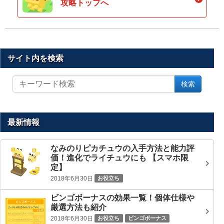
攻略トップへ
サイト内を検索
サ
検索
イ
ト
内
を
最新情報
検
索
なみのりピカチュウの入手方法と能力評
価！進化でライチュウにも 【スマホ限
定】
2018年6月30日
お役立ち
ビンゴボーナスの効果一覧！個体仕様や
厳選方法も紹介
2018年6月30日
お役立ち
ビンゴボーナス