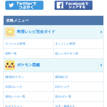
攻略メニュー
料理レシピ完全ガイド
スペシャル料理
すごくいい料理
材料一覧
欲しいポケモン別
ポケモン図鑑
[最強]ポケモン
[最強]わざ
伝説のレシピ
幻のミュウ
進化レベル一覧
技(わざ)一覧
わざストーン
お宝・模様がえ