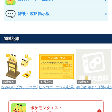
雑談・攻略掲示板
関連記事
お役立ち
お役立ち
お役立ち
なみのりピカチュウの入手方法と能力評価！進化でライチュウにも 【
ビンゴボーナスの効果一覧！個体仕様や厳選
初心者向け：序盤の効
ポケモンクエスト