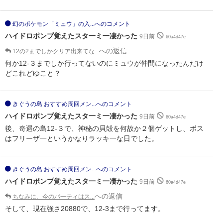
幻のポケモン「ミュウ」の入...へのコメント
ハイドロポンプ覚えたスタ一ミ一凄かった
9日前
60a4d47e
への返信
12の2までしかクリア出来てな...
何か12-３までしか行ってないのにミュウが仲間になったんだけ
どこれどゆこと？
きぐうの島 おすすめ周回メン...へのコメント
ハイドロポンプ覚えたスタ一ミ一凄かった
9日前
60a4d47e
後、奇遇の島12-３で、神秘の貝殻を何故か２個ゲットし、ボス
はフリーザ一というかなりラッキ一な日でした。
きぐうの島 おすすめ周回メン...へのコメント
ハイドロポンプ覚えたスタ一ミ一凄かった
9日前
60a4d47e
への返信
ちなみに、今のパ一ティはス...
そして、現在強さ20880で、12-3まで行ってます。