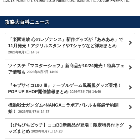
©2018 Pokémon. ©1995-2018 Nintendo/Creatures Inc. /GAME FREAK inc.
攻略大百科ニュース
「楽園追放 心のレゾナンス」新作グッズが「あみあみ」で
11月発売！アクリルスタンドやTシャツなど詳細まとめ
2026年8月7日 14:57
ツイステ「マスターシェフ」新商品が10/24発売！特典フェ
ア情報も
2026年8月7日 14:56
『モブサイコ100 Ⅲ』テーブルゲーム風新規グッズ登場！
POP UP SHOP開催情報まとめ
2026年8月7日 14:40
機動戦士ガンダム×NANGAコラボアパレル＆寝袋予約開
始！
2026年8月7日 14:37
【ぴちぴちピッチ】ココBD新商品が登場！限定特典付きグ
ッズまとめ
2026年8月7日 14:28