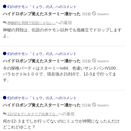
幻のポケモン「ミュウ」の入...へのコメント
ハイドロポンプ覚えたスタ一ミ一凄かった
3日前
60a4d47e
への返信
神秘的な貝殻で伝説じゃない...
神秘の貝殻は、伝説のポケモン以外でも低確立でドロップします
よ。
幻のポケモン「ミュウ」の入...へのコメント
ハイドロポンプ覚えたスタ一ミ一凄かった
3日前
60a4d47e
今の探検パ一ティはスターミ一Iv84、色違いサンドパンIV100．
パラセクトIv１００で、現在強さ21810で、12-3まで行ってま
す。
幻のポケモン「ミュウ」の入...へのコメント
ハイドロポンプ覚えたスタ一ミ一凄かった
5日前
60a4d47e
への返信
12の2までしかクリア出来てな...
何か12-３までしか行ってないのにミュウが仲間になったんだけ
どこれどゆこと？