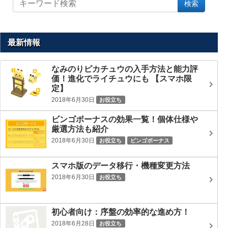
検索
イ
ト
内
を
最新情報
検
索
なみのりピカチュウの入手方法と能力評
価！進化でライチュウにも 【スマホ限
定】
2018年6月30日
お役立ち
ビンゴボーナスの効果一覧！個体仕様や
厳選方法も紹介
2018年6月30日
お役立ち
ビンゴボーナス
スマホ版のデータ移行・機種変更方法
2018年6月30日
お役立ち
初心者向け：序盤の効率的な進め方！
2018年6月28日
お役立ち