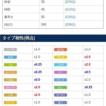
特攻
30
(
233位
)
特防
40
(
213位
)
素早さ
55
(
150位
)
(合計)
245
(
238位
)
タイプ相性(弱点)
x1.0
x1.0
ノーマル
ほのお
x1.0
x2.0
みず
でんき
x0.25
x2.0
くさ
こおり
x0.25
x0.5
かくとう
どく
x0.0
x1.0
じめん
ひこう
x2.0
x0.25
エスパー
むし
x2.0
x1.0
いわ
ゴースト
x1.0
x1.0
ドラゴン
あく