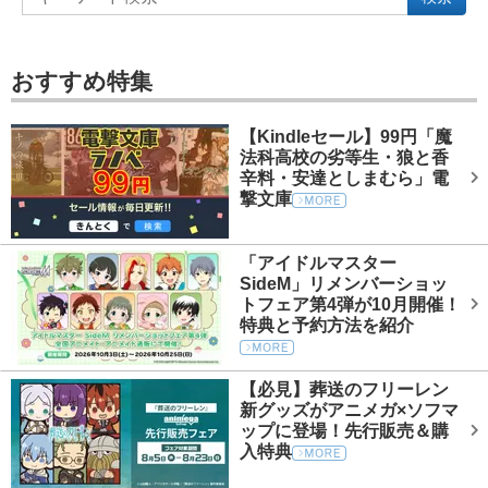
おすすめ特集
【Kindleセール】99円「魔
法科高校の劣等生・狼と香
辛料・安達としまむら」電
撃文庫
「アイドルマスター
SideM」リメンバーショッ
トフェア第4弾が10月開催！
特典と予約方法を紹介
【必見】葬送のフリーレン
新グッズがアニメガ×ソフマ
ップに登場！先行販売＆購
入特典