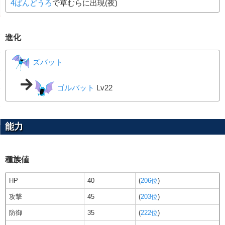
4ばんどうろ
で草むらに出現(夜)
進化
ズバット
ゴルバット
Lv22
能力
種族値
HP
40
(
206位
)
攻撃
45
(
203位
)
防御
35
(
222位
)