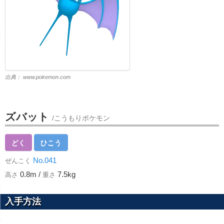
出典：
www.pokemon.com
ズバット
/こうもりポケモン
どく
ひこう
No.041
ぜんこく
0.8m /
7.5kg
高さ
重さ
入手方法