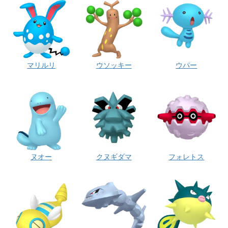
マリルリ
ウソッキー
ウパー
ヌオー
クヌギダマ
フォレトス