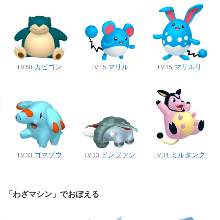
カビゴン
マリル
マリルリ
LV.50
LV.15
LV.15
ゴマゾウ
ドンファン
ミルタンク
LV.33
LV.33
LV.34
「わざマシン」でおぼえる