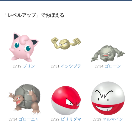
「レベルアップ」でおぼえる
プリン
イシツブテ
ゴローン
LV.19
LV.31
LV.34
ゴローニャ
ビリリダマ
マルマイン
LV.34
LV.29
LV.29