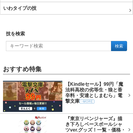
いわタイプの技
技を検索
検索
おすすめ特集
【Kindleセール】99円「魔
法科高校の劣等生・狼と香
辛料・安達としまむら」電
撃文庫
『東京リベンジャーズ』描
き下ろしベースボールシャ
ツver.グッズ！一覧・価格・