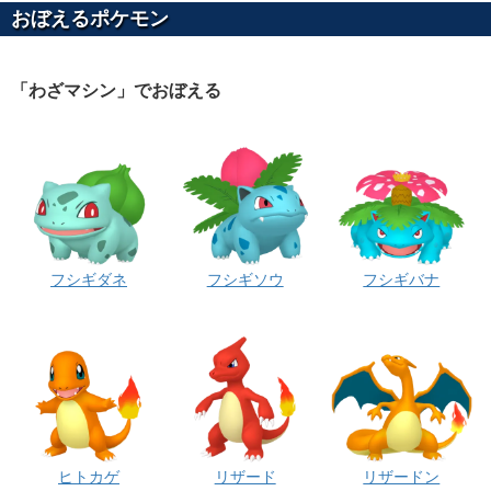
おぼえるポケモン
「わざマシン」でおぼえる
フシギダネ
フシギソウ
フシギバナ
ヒトカゲ
リザード
リザードン