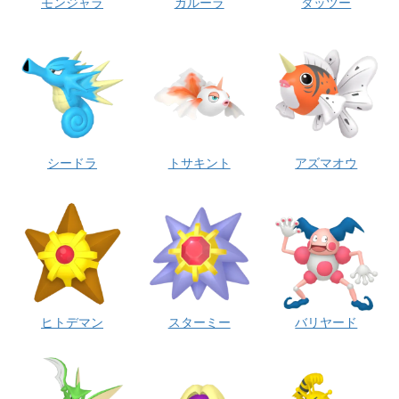
モンジャラ
ガルーラ
タッツー
シードラ
トサキント
アズマオウ
ヒトデマン
スターミー
バリヤード