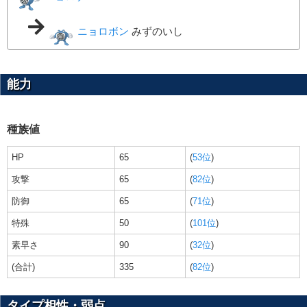
ニョロボン
みずのいし
能力
種族値
HP
65
(
53位
)
攻撃
65
(
82位
)
防御
65
(
71位
)
特殊
50
(
101位
)
素早さ
90
(
32位
)
(合計)
335
(
82位
)
タイプ相性・弱点