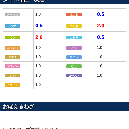
0.5
1.0
ノーマル
ほのお
0.5
2.0
みず
でんき
2.0
0.5
くさ
こおり
1.0
1.0
かくとう
どく
1.0
1.0
じめん
ひこう
1.0
1.0
エスパー
むし
1.0
1.0
いわ
ゴースト
1.0
ドラゴン
おぼえるわざ