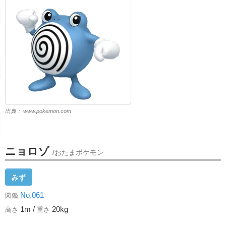
出典：
www.pokemon.com
ニョロゾ
/おたまポケモン
みず
No.061
図鑑
1m /
20kg
高さ
重さ