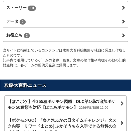
ストーリー
10
データ
2
お役立ち
2
当サイトに掲載しているコンテンツは攻略大百科編集部が独自に調査し作成し
たものです。
記事内で引用しているゲームの名称、画像、文章の著作権や商標その他の知的
財産権は、各ゲームの提供元企業に帰属します。
攻略大百科ニュース
【ぽこポケ】全355種ポケモン図鑑｜DLC第1弾の追加ポケ
モン50種類も対応【ぽこあポケモン】
2026年8月8日 12:00
【ポケモンGO】「炎と氷ふかの日タイムチャレンジ」タス
ク内容・リワードまとめ│ふかそうちを入手できる無料のタ