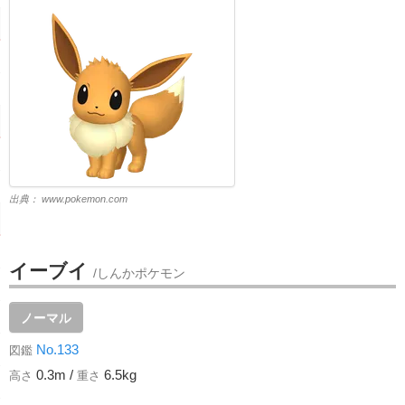
出典：
www.pokemon.com
イーブイ
/しんかポケモン
ノーマル
No.133
図鑑
0.3m /
6.5kg
高さ
重さ