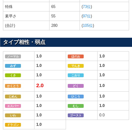
特殊
65
(
73位
)
素早さ
55
(
97位
)
(合計)
280
(
105位
)
タイプ相性・弱点
1.0
1.0
ノーマル
ほのお
1.0
1.0
みず
でんき
1.0
1.0
くさ
こおり
2.0
1.0
かくとう
どく
1.0
1.0
じめん
ひこう
1.0
1.0
エスパー
むし
1.0
0.0
いわ
ゴースト
1.0
ドラゴン