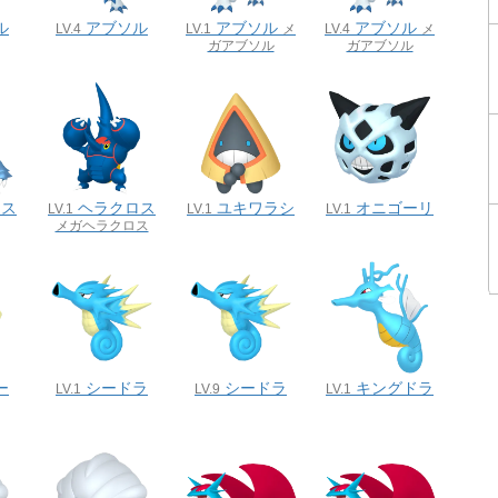
ル
アブソル
アブソル
アブソル
LV.4
LV.1
メ
LV.4
メ
ガアブソル
ガアブソル
ロス
ヘラクロス
ユキワラシ
オニゴーリ
LV.1
LV.1
LV.1
メガヘラクロス
ー
シードラ
シードラ
キングドラ
LV.1
LV.9
LV.1