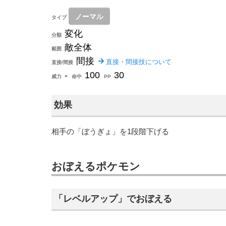
ノーマル
タイプ
変化
分類
敵全体
範囲
間接
直接・間接技について
直接/間接
-
100
30
威力
命中
PP
効果
相手の「ぼうぎょ」を1段階下げる
おぼえるポケモン
「レベルアップ」でおぼえる