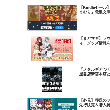
【Kindleセ
まむら」電撃文
【まどマギ】ラ
ィ、グッズ情報
『メタルギア ソ
屋書店新宿本店とU
【必見】葬送の
先行販売＆購入