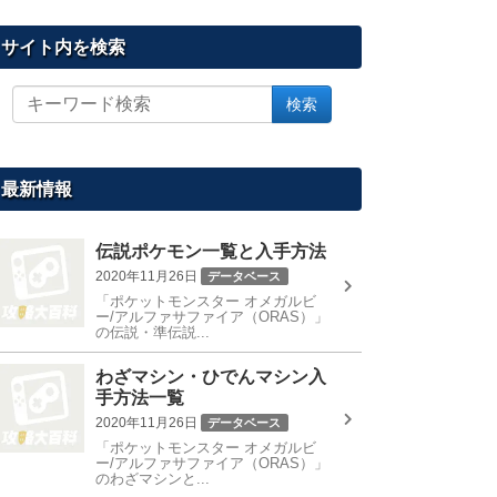
サイト内を検索
サ
検索
イ
ト
内
を
最新情報
検
索
伝説ポケモン一覧と入手方法
2020年11月26日
データベース
「ポケットモンスター オメガルビ
ー/アルファサファイア（ORAS）」
の伝説・準伝説...
わざマシン・ひでんマシン入
手方法一覧
2020年11月26日
データベース
「ポケットモンスター オメガルビ
ー/アルファサファイア（ORAS）」
のわざマシンと...