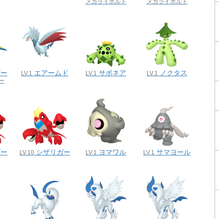
メガライボルト
メガライボルト
ダー
エアームド
サボネア
ノクタス
LV.1
LV.1
LV.1
ー
ガー
シザリガー
ヨマワル
サマヨール
LV.10
LV.1
LV.1