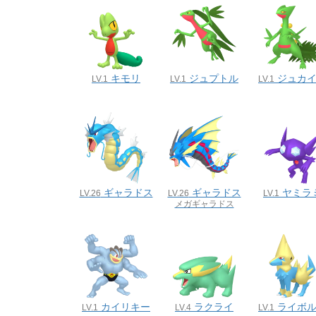
キモリ
ジュプトル
ジュカ
LV.1
LV.1
LV.1
ギャラドス
ギャラドス
ヤミラ
LV.26
LV.26
LV.1
メガギャラドス
カイリキー
ラクライ
ライボ
LV.1
LV.4
LV.1