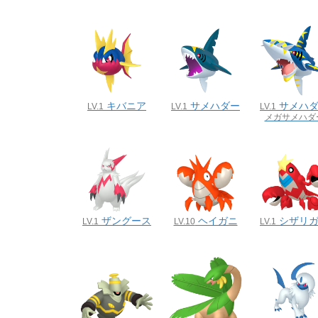
キバニア
サメハダー
サメハ
LV.1
LV.1
LV.1
メガサメハダ
ザングース
ヘイガニ
シザリ
LV.1
LV.10
LV.1