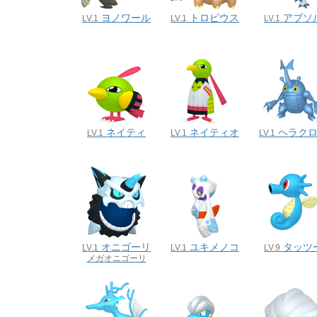
ヨノワール
トロピウス
アブソ
LV.1
LV.1
LV.1
ネイティ
ネイティオ
ヘラク
LV.1
LV.1
LV.1
オニゴーリ
ユキメノコ
タッツ
LV.1
LV.1
LV.9
メガオニゴーリ