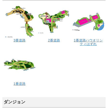
3番道路
2番道路
1番道路ハウオリシ
ティはずれ
1番道路
ダンジョン