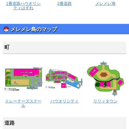
1番道路ハウオリシ
2番道路
メレメレ海
ティはずれ
メレメレ島のマップ
町
トレーナーズスクー
ハウオリシティ
リリィタウン
ル
道路