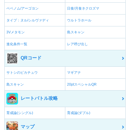
ベベノム/アーゴヨン
日食/月食ネクロズマ
タイプ：ヌル/シルヴァディ
ウルトラホール
3Vメタモン
島スキャン
進化条件一覧
レア呼び出し
QRコード
サトシのピカチュウ
マギアナ
島スキャン
20ptスペシャルQR
レートバトル攻略
育成論(シングル)
育成論(ダブル)
マップ