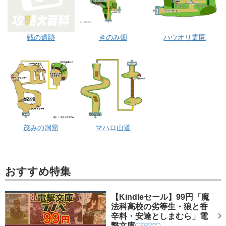
戦の遺跡
きのみ畑
ハウオリ霊園
茂みの洞窟
マハロ山道
おすすめ特集
【Kindleセール】99円「魔
法科高校の劣等生・狼と香
辛料・安達としまむら」電
撃文庫