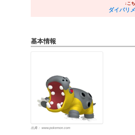
↓こ
ダイパリ
基本情報
出典：
www.pokemon.com