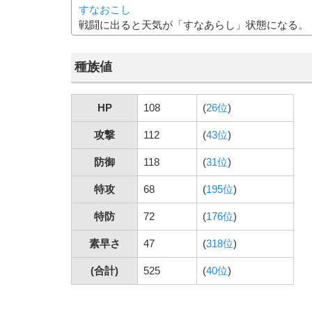
すなおこし
戦闘に出ると天気が「すなあらし」状態になる。
種族値
HP
108
(
26位
)
攻撃
112
(
43位
)
防御
118
(
31位
)
特攻
68
(
195位
)
特防
72
(
176位
)
素早さ
47
(
318位
)
(合計)
525
(
40位
)