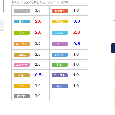
各タイプの技で攻撃したときのダメージ倍率
1.0
1.0
ノーマル
ほのお
2.0
0.0
みず
でんき
2.0
2.0
くさ
こおり
0.5
1.0
かくとう
どく
1.0
1.0
じめん
ひこう
1.0
1.0
エスパー
むし
0.5
1.0
いわ
ゴースト
1.0
1.0
ドラゴン
あく
1.0
はがね