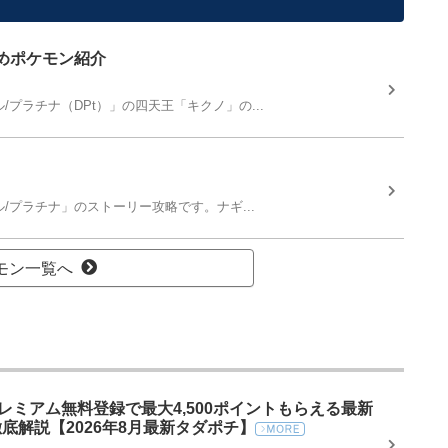
めポケモン紹介
プラチナ（DPt）」の四天王「キクノ」の...
/プラチナ」のストーリー攻略です。ナギ...
モン一覧へ
プレミアム無料登録で最大4,500ポイントもらえる最新
底解説【2026年8月最新タダポチ】