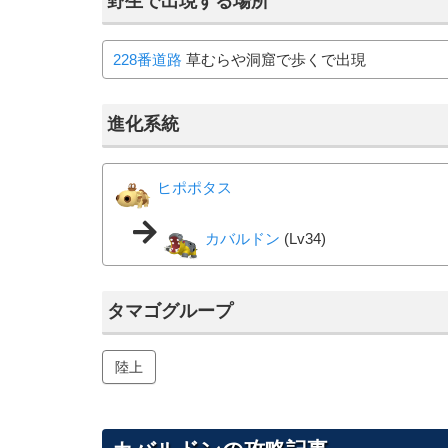
野生で出現する場所
228番道路
草むらや洞窟で歩くで出現
進化系統
ヒポポタス
カバルドン
(Lv34)
タマゴグループ
陸上