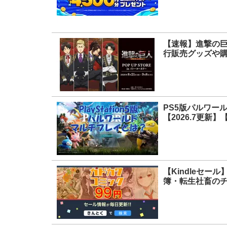
【速報】進撃の巨人
行販売グッズや
PS5版パルワー
【2026.7更新
【Kindleセ
簿・転生社畜のチ