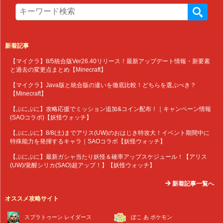
新着記事
【マイクラ】8/5統合版Ver26.40リリース！最新アップデート情報・新要素
と過去の変更点まとめ【Minecraft】
【マイクラ】Java版と統合版の違いを徹底比較！どちらを選ぶべき？
【Minecraft】
【ぷにぷに】攻略応援でミッション追加&コイン配布！｜キャンペーン情報
(SAOコラボ)【妖怪ウォッチ】
【ぷにぷに】8/8(土)までアリス(UW)のおはじき特攻大！イベント期間中に
特殊能力を発揮するキャラ｜SAOコラボ【妖怪ウォッチ】
【ぷにぷに】最新ガシャ当たり妖怪＆確率アップスケジュール！【アリス
(UW)/覚醒シリカ(SAO)超アップ！】【妖怪ウォッチ】
新着記事一覧へ
オススメ攻略サイト
スプラトゥーン レイダース
ぽこ あ ポケモン