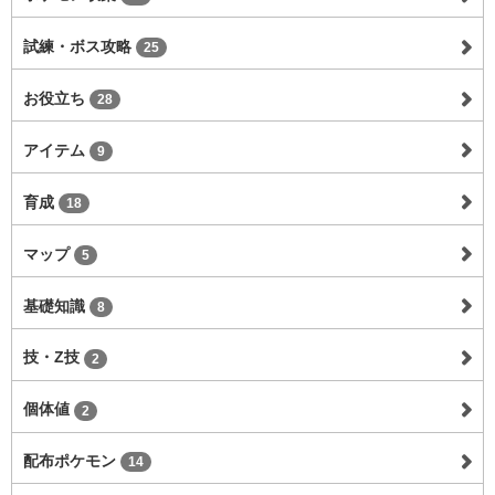
試練・ボス攻略
25
お役立ち
28
アイテム
9
育成
18
マップ
5
基礎知識
8
技・Z技
2
個体値
2
配布ポケモン
14