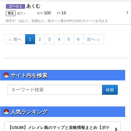
あくむ
ゴースト
-
100
15
威力
命中
PP
変化
相手が「ねむり」状態なら、毎ターン最大HPの1/4のダメージを与える
← 前へ
1
2
3
4
5
6
次へ →
サイト内を検索
サ
検索
イ
ト
内
を
人気ランキング
検
索
【USUM】メレメレ島のマップと攻略情報まとめ【ポケ