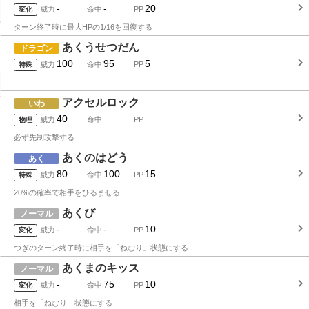
-
-
20
威力
命中
PP
変化
ターン終了時に最大HPの1/16を回復する
あくうせつだん
ドラゴン
100
95
5
威力
命中
PP
特殊
アクセルロック
いわ
40
威力
命中
PP
物理
必ず先制攻撃する
あくのはどう
あく
80
100
15
威力
命中
PP
特殊
20%の確率で相手をひるませる
あくび
ノーマル
-
-
10
威力
命中
PP
変化
つぎのターン終了時に相手を「ねむり」状態にする
あくまのキッス
ノーマル
-
75
10
威力
命中
PP
変化
相手を「ねむり」状態にする