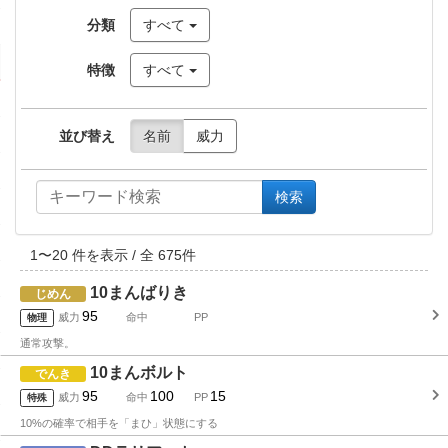
分類
すべて
特徴
すべて
並び替え
名前
威力
検索
1
〜
20
件を表示 / 全
675
件
10まんばりき
じめん
95
威力
命中
PP
物理
通常攻撃。
10まんボルト
でんき
95
100
15
威力
命中
PP
特殊
10%の確率で相手を「まひ」状態にする