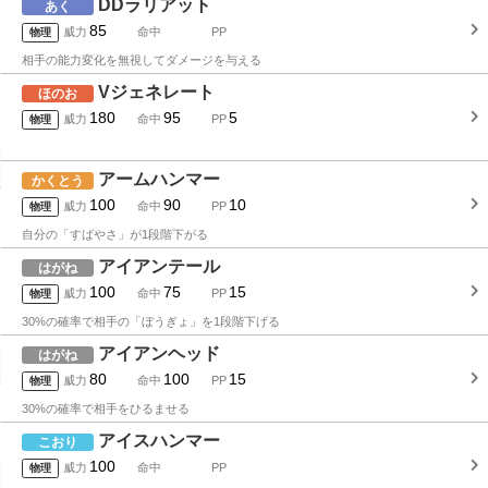
DDラリアット
あく
85
威力
命中
PP
物理
相手の能力変化を無視してダメージを与える
Vジェネレート
ほのお
180
95
5
威力
命中
PP
物理
アームハンマー
かくとう
100
90
10
威力
命中
PP
物理
自分の「すばやさ」が1段階下がる
アイアンテール
はがね
100
75
15
威力
命中
PP
物理
30%の確率で相手の「ぼうぎょ」を1段階下げる
アイアンヘッド
はがね
80
100
15
威力
命中
PP
物理
30%の確率で相手をひるませる
アイスハンマー
こおり
100
威力
命中
PP
物理