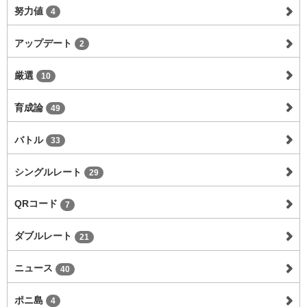
努力値
4
アップデート
2
厳選
10
育成論
49
バトル
33
シングルレート
29
QRコード
7
ダブルレート
21
ニュース
40
ポニ島
4