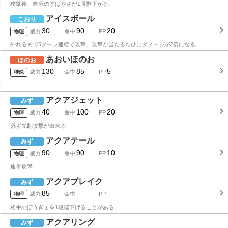
攻撃後、自分のすばやさが1段階下がる。
アイスボール
こおり
30
90
20
威力
命中
PP
物理
外れるまで5ターン連続で攻撃。攻撃が当たるたびにダメージが2倍になる。
あおいほのお
ほのお
130
85
5
威力
命中
PP
特殊
アクアジェット
みず
40
100
20
威力
命中
PP
物理
必ず先制攻撃が出来る
アクアテール
みず
90
90
10
威力
命中
PP
物理
通常攻撃
アクアブレイク
みず
85
威力
命中
PP
物理
相手のぼうぎょを1段階下げることがある。
アクアリング
みず