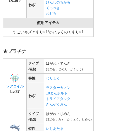
Lv.39♂
げんしのちから
わざ
てっぺき
ねむる
使用アイテム
すごいキズぐすり×1/かいふくのくすり×1
★プラチナ
タイプ
はがね・でんき
(弱点)
(ほのお、じめん、かくとう)
特性
じりょく
レアコイル
ラスターカノン
Lv.37
10まんボルト
わざ
トライアタック
きんぞくおん
タイプ
はがね・じめん
(弱点)
(ほのお。みず、かくとう、じめん)
特性
いしあたま