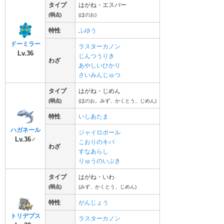
タイプ
はがね・エスパー
(弱点)
(ほのお)
特性
ふゆう
ドーミラー
ラスターカノン
Lv.36
じんつうりき
わざ
あやしいひかり
さいみんじゅつ
タイプ
はがね・じめん
(弱点)
(ほのお。みず、かくとう、じめん)
特性
いしあたま
ハガネール
ジャイロボール
Lv.36♂
こおりのキバ
わざ
すなあらし
りゅうのいぶき
タイプ
はがね・いわ
(弱点)
(みず、かくとう、じめん)
特性
がんじょう
トリデプス
ラスターカノン