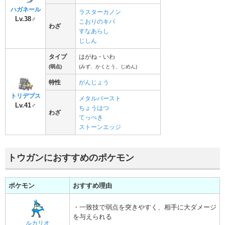
ハガネール
ラスターカノン
Lv.38♂
こおりのキバ
わざ
すなあらし
じしん
タイプ
はがね・いわ
(弱点)
(みず、かくとう、じめん)
特性
がんじょう
トリデプス
メタルバースト
Lv.41♂
ちょうはつ
わざ
てっぺき
ストーンエッジ
トウガンにおすすめのポケモン
ポケモン
おすすめ理由
・一致技で弱点を突きやすく、相手に大ダメージ
を与えられる
ルカリオ