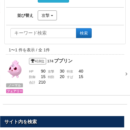
並び替え
攻撃
検索
1
〜
1
件を表示 / 全
1
件
ププリン
418
位
174
90
30
40
HP
攻撃
特攻
15
20
15
防御
特防
すば
210
合計
ノーマル
フェアリー
サイト内を検索